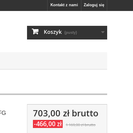
Kontakt z nami
Zaloguj się
Koszyk
(pusty)
703,00 zł
brutto
 FG
-466,00 zł
1 169,00 zł
brutto