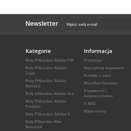
Newsletter
Kategorie
Informacja
Buty Piłkarskie Adidas F50
Promocje
Buty Piłkarskie Adidas
Najczęściej kupowane
Copa
Kontakt z nami
Buty Piłkarskie Adidas
Wysyłka-i-Dostawa
Nemeziz
Prywatność i
Buty piłkarskie Adidas Ace
bezpieczeństwo
Buty Piłkarskie Adidas
O NAS
Predator
Mapa strony
Buty Piłkarskie Adidas X
Buty Piłkarskie Nike
Mercurial