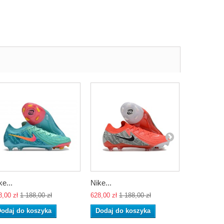
ke...
Nike...
Nike...
8,00 zł
1 188,00 zł
628,00 zł
1 188,00 zł
712,00 zł
1 
odaj do koszyka
Dodaj do koszyka
Dodaj do