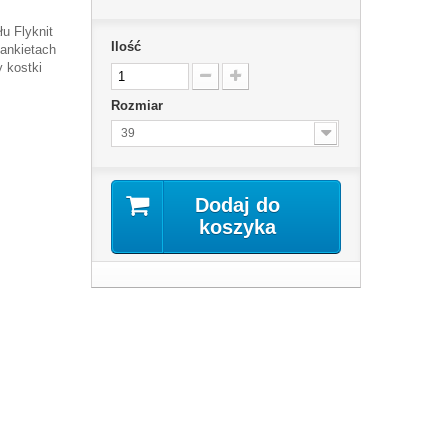
u Flyknit
Ilość
ankietach
y kostki
Rozmiar
39
Dodaj do
koszyka