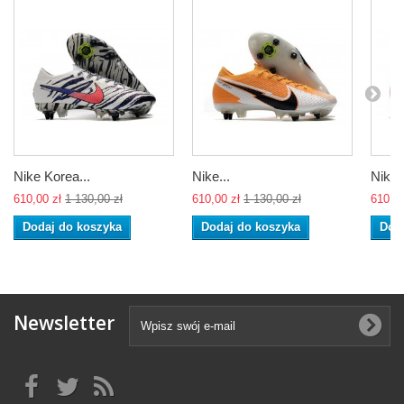
Nike Korea...
Nike...
Nike..
610,00 zł
1 130,00 zł
610,00 zł
1 130,00 zł
610,00
Dodaj do koszyka
Dodaj do koszyka
Dod
Newsletter