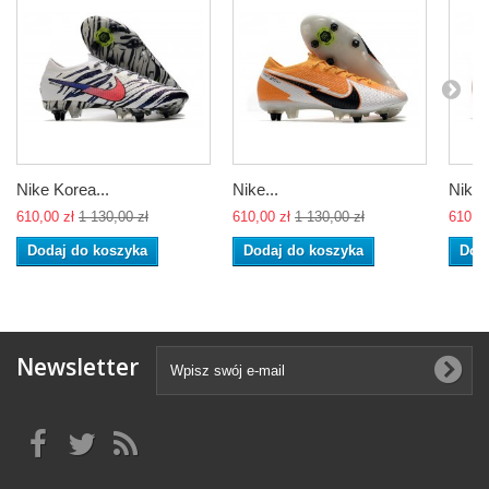
Nike Korea...
Nike...
Nike..
610,00 zł
1 130,00 zł
610,00 zł
1 130,00 zł
610,00
Dodaj do koszyka
Dodaj do koszyka
Dod
Newsletter