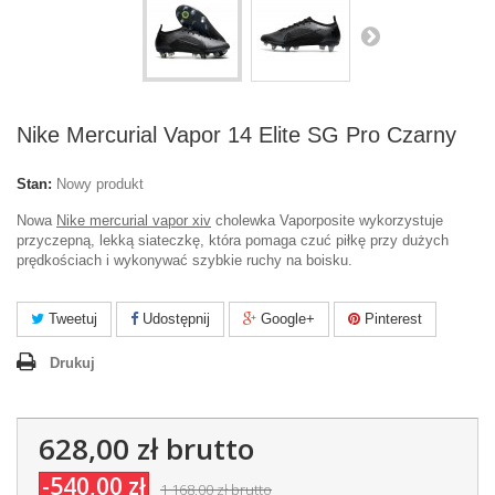
Nike Mercurial Vapor 14 Elite SG Pro Czarny
Stan:
Nowy produkt
Nowa
Nike mercurial vapor xiv
cholewka Vaporposite wykorzystuje
przyczepną, lekką siateczkę, która pomaga czuć piłkę przy dużych
prędkościach i wykonywać szybkie ruchy na boisku.
Tweetuj
Udostępnij
Google+
Pinterest
Drukuj
628,00 zł
brutto
-540,00 zł
1 168,00 zł
brutto