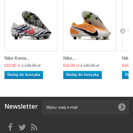
Nike Korea...
Nike...
Nike..
610,00 zł
1 130,00 zł
610,00 zł
1 130,00 zł
610,00
Dodaj do koszyka
Dodaj do koszyka
Dod
Newsletter