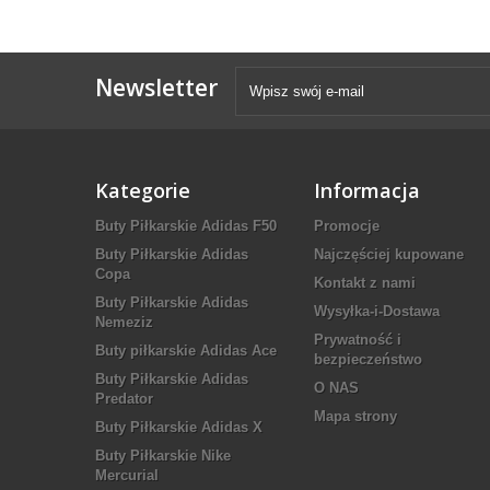
Newsletter
Kategorie
Informacja
Buty Piłkarskie Adidas F50
Promocje
Buty Piłkarskie Adidas
Najczęściej kupowane
Copa
Kontakt z nami
Buty Piłkarskie Adidas
Wysyłka-i-Dostawa
Nemeziz
Prywatność i
Buty piłkarskie Adidas Ace
bezpieczeństwo
Buty Piłkarskie Adidas
O NAS
Predator
Mapa strony
Buty Piłkarskie Adidas X
Buty Piłkarskie Nike
Mercurial