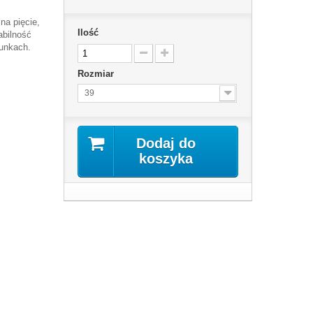
na pięcie,
Ilość
abilność
unkach.
Rozmiar
39
Dodaj do
koszyka