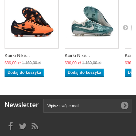
Koirki Nike...
Koirki Nike...
Koirki
636,00 zł
1 169,00 zł
636,00 zł
1 169,00 zł
636,00
Dodaj do koszyka
Dodaj do koszyka
Dod
Newsletter