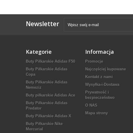
Newsletter
Kategorie
Informacja
Buty Piłkarskie Adidas F50
Promocje
Buty Piłkarskie Adidas
Najczęściej kupowane
Copa
Kontakt z nami
Buty Piłkarskie Adidas
Wysyłka-i-Dostawa
Nemeziz
Prywatność i
Buty piłkarskie Adidas Ace
bezpieczeństwo
Buty Piłkarskie Adidas
O NAS
Predator
Mapa strony
Buty Piłkarskie Adidas X
Buty Piłkarskie Nike
Mercurial