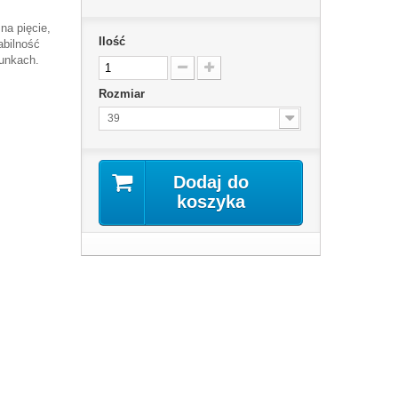
na pięcie,
Ilość
abilność
unkach.
Rozmiar
39
Dodaj do
koszyka