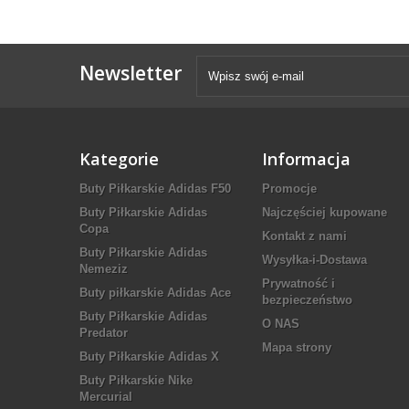
Newsletter
Kategorie
Informacja
Buty Piłkarskie Adidas F50
Promocje
Buty Piłkarskie Adidas
Najczęściej kupowane
Copa
Kontakt z nami
Buty Piłkarskie Adidas
Wysyłka-i-Dostawa
Nemeziz
Prywatność i
Buty piłkarskie Adidas Ace
bezpieczeństwo
Buty Piłkarskie Adidas
O NAS
Predator
Mapa strony
Buty Piłkarskie Adidas X
Buty Piłkarskie Nike
Mercurial