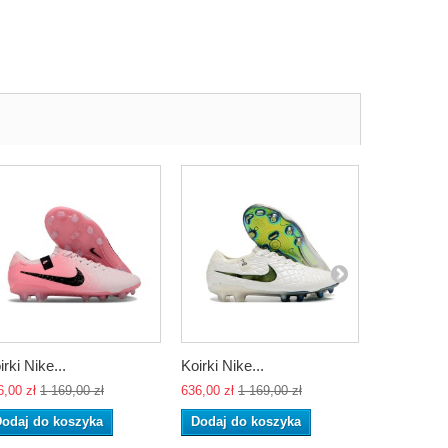
irki Nike...
Koirki Nike...
Koirki Nike
6,00 zł
1 169,00 zł
636,00 zł
1 169,00 zł
636,00 zł
1 
odaj do koszyka
Dodaj do koszyka
Dodaj do