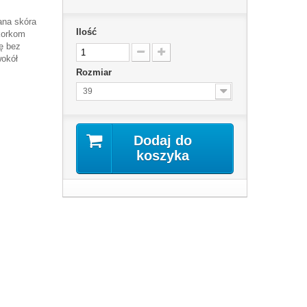
ana skóra
Ilość
korkom
ę bez
wokół
Rozmiar
39
Dodaj do
koszyka