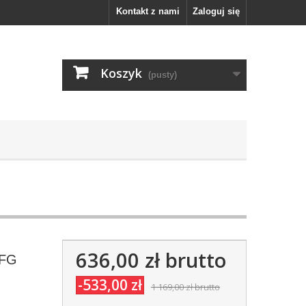
Kontakt z nami
Zaloguj się
Koszyk
(pusty)
636,00 zł
brutto
 FG
-533,00 zł
1 169,00 zł
brutto