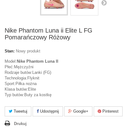
Nike Phantom Luna ii Elite L FG
Pomarańczowy Różowy
Stan:
Nowy produkt
Model:
Nike Phantom Luna II
Płeć:Mężczyźni
Rodzaje butów:Lanki (FG)
Technologia:Flyknit
Sport:Piłka nożna
Klasa butów:Elite
Typ butów:Buty za kostkę
Tweetuj
Udostępnij
Google+
Pinterest
Drukuj