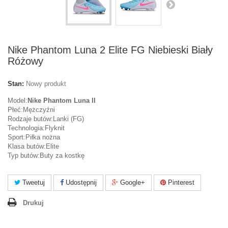
Nike Phantom Luna 2 Elite FG Niebieski Biały
Różowy
Stan:
Nowy produkt
Model:
Nike Phantom Luna II
Płeć:Mężczyźni
Rodzaje butów:Lanki (FG)
Technologia:Flyknit
Sport:Piłka nożna
Klasa butów:Elite
Typ butów:Buty za kostkę
Tweetuj
Udostępnij
Google+
Pinterest
Drukuj