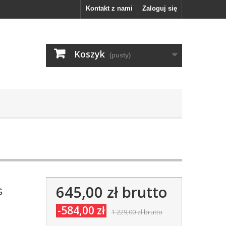
Kontakt z nami
Zaloguj się
Koszyk
(pusty)
645,00 zł
brutto
G
-584,00 zł
1 229,00 zł
brutto