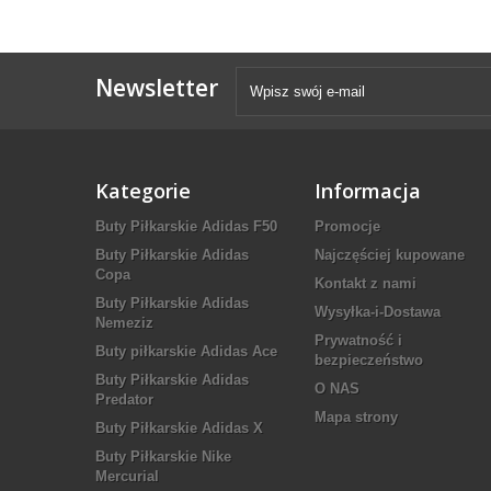
Newsletter
Kategorie
Informacja
Buty Piłkarskie Adidas F50
Promocje
Buty Piłkarskie Adidas
Najczęściej kupowane
Copa
Kontakt z nami
Buty Piłkarskie Adidas
Wysyłka-i-Dostawa
Nemeziz
Prywatność i
Buty piłkarskie Adidas Ace
bezpieczeństwo
Buty Piłkarskie Adidas
O NAS
Predator
Mapa strony
Buty Piłkarskie Adidas X
Buty Piłkarskie Nike
Mercurial