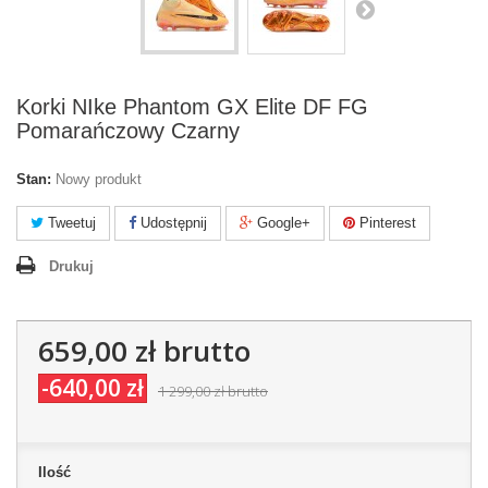
Korki NIke Phantom GX Elite DF FG
Pomarańczowy Czarny
Stan:
Nowy produkt
Tweetuj
Udostępnij
Google+
Pinterest
Drukuj
659,00 zł
brutto
-640,00 zł
1 299,00 zł
brutto
Ilość