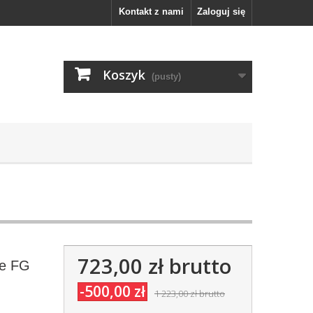
Kontakt z nami
Zaloguj się
Koszyk
(pusty)
723,00 zł
brutto
te FG
-500,00 zł
1 223,00 zł
brutto