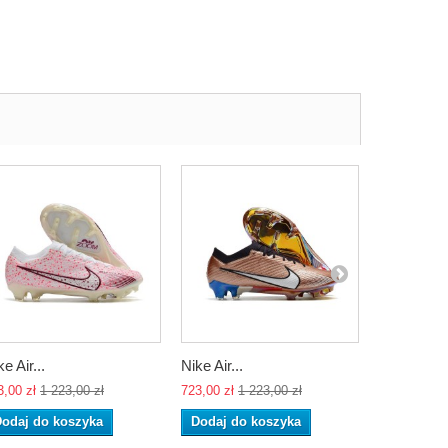
e Air...
Nike Air...
Nike Air...
3,00 zł
1 223,00 zł
723,00 zł
1 223,00 zł
723,00 zł
1 
odaj do koszyka
Dodaj do koszyka
Dodaj do