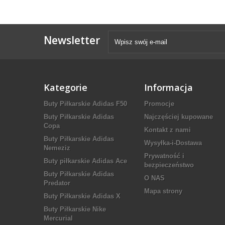
Newsletter
Kategorie
Informacja
Buty Piłkarskie Adidas F50
Promocje
Buty Piłkarskie Adidas
Najczęściej kupowane
Copa
Kontakt z nami
Buty Piłkarskie Adidas
Wysyłka-i-Dostawa
Nemeziz
Prywatność i
Buty piłkarskie Adidas Ace
bezpieczeństwo
Buty Piłkarskie Adidas
O NAS
Predator
Mapa strony
Buty Piłkarskie Adidas X
Buty Piłkarskie Nike
Mercurial