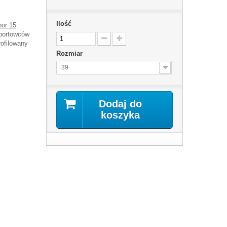
Ilość
por 15
sportowców
rofilowany
Rozmiar
39
Dodaj do
koszyka