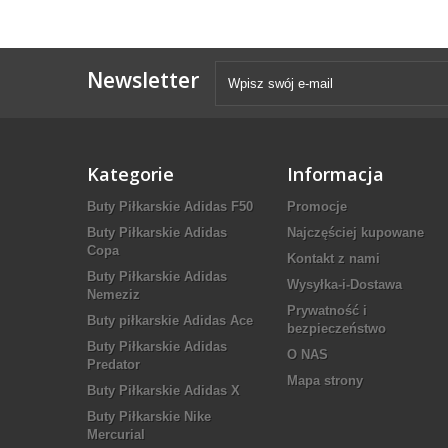
Newsletter
Kategorie
Informacja
Buty Piłkarskie Adidas F50
Promocje
Buty Piłkarskie Adidas
Najczęściej kupowane
Copa
Kontakt z nami
Buty Piłkarskie Adidas
Wysyłka-i-Dostawa
Nemeziz
Prywatność i
Buty piłkarskie Adidas Ace
bezpieczeństwo
Buty Piłkarskie Adidas
O NAS
Predator
Mapa strony
Buty Piłkarskie Adidas X
Buty Piłkarskie Nike
Mercurial