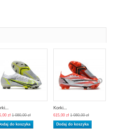
rki...
Korki...
Korki...
5,00 zł
1 080,00 zł
615,00 zł
1 080,00 zł
615,00 zł
1 
odaj do koszyka
Dodaj do koszyka
Dodaj do