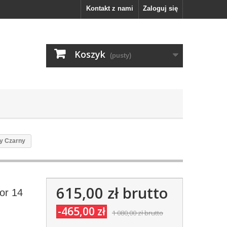
Kontakt z nami
Zaloguj się
Koszyk
(pusty)
ny Czarny
615,00 zł
brutto
por 14
-465,00 zł
1 080,00 zł
brutto