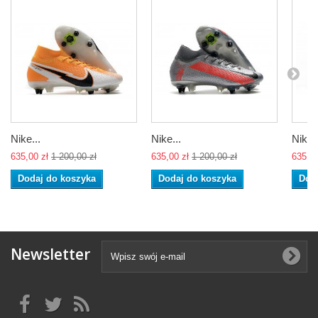
Nike...
Nike...
Nike..
635,00 zł
1 200,00 zł
635,00 zł
1 200,00 zł
635,00
Dodaj do koszyka
Dodaj do koszyka
Dod
Newsletter