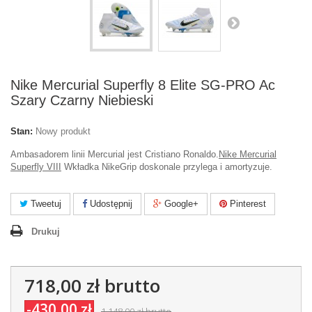
Nike Mercurial Superfly 8 Elite SG-PRO Ac
Szary Czarny Niebieski
Stan:
Nowy produkt
Ambasadorem linii Mercurial jest Cristiano Ronaldo.
Nike Mercurial
Superfly VIII
Wkładka NikeGrip doskonale przylega i amortyzuje.
Tweetuj
Udostępnij
Google+
Pinterest
Drukuj
718,00 zł
brutto
-430,00 zł
1 148,00 zł
brutto