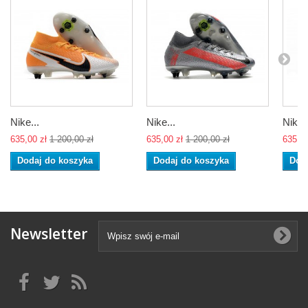
Nike...
Nike...
Nike..
635,00 zł
1 200,00 zł
635,00 zł
1 200,00 zł
635,00
Dodaj do koszyka
Dodaj do koszyka
Dod
Newsletter