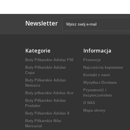
Newsletter
Kategorie
Informacja
Buty Piłkarskie Adidas F50
Promocje
Buty Piłkarskie Adidas
Najczęściej kupowane
Copa
Kontakt z nami
Buty Piłkarskie Adidas
Wysyłka-i-Dostawa
Nemeziz
Prywatność i
Buty piłkarskie Adidas Ace
bezpieczeństwo
Buty Piłkarskie Adidas
O NAS
Predator
Mapa strony
Buty Piłkarskie Adidas X
Buty Piłkarskie Nike
Mercurial