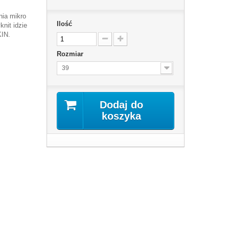
ia mikro
Ilość
knit idzie
KIN.
Rozmiar
39
Dodaj do
koszyka