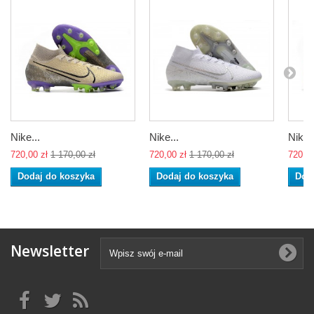
Nike...
Nike...
Nike..
720,00 zł
1 170,00 zł
720,00 zł
1 170,00 zł
720,00
Dodaj do koszyka
Dodaj do koszyka
Dod
Newsletter