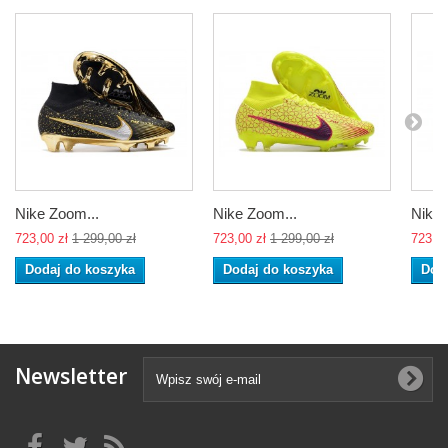
Nike Zoom...
Nike Zoom...
Nike 
723,00 zł
1 299,00 zł
723,00 zł
1 299,00 zł
723,00
Dodaj do koszyka
Dodaj do koszyka
Dod
Newsletter