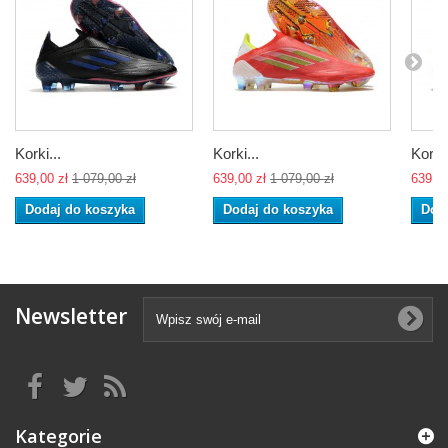
Korki...
Korki...
Korki.
639,00 zł
1 079,00 zł
639,00 zł
1 079,00 zł
639,00
Dodaj do koszyka
Dodaj do koszyka
Dod
Newsletter
Kategorie