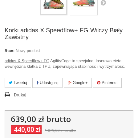
Korki adidas X Speedflow+ FG Wilczy Biały
Zawistny
Stan:
Nowy produkt
adidas X Speedflow+ FG
AgilityCage to specjalna, laserowo cięta
wewnętrzna klatka z TPU, zapewniająca stabilność i wytrzymałość.
Tweetuj
Udostępnij
Google+
Pinterest
Drukuj
639,00 zł
brutto
-440,00 zł
1 079,00 zł
brutto