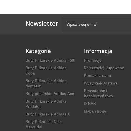
Newsletter
Kategorie
Informacja
Buty Piłkarskie Adidas F50
Promocje
Buty Piłkarskie Adidas
Najczęściej kupowane
Copa
Kontakt z nami
Buty Piłkarskie Adidas
Wysyłka-i-Dostawa
Nemeziz
Prywatność i
Buty piłkarskie Adidas Ace
bezpieczeństwo
Buty Piłkarskie Adidas
O NAS
Predator
Mapa strony
Buty Piłkarskie Adidas X
Buty Piłkarskie Nike
Mercurial