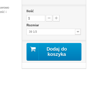
aserowo
Ilość
ość i
Rozmiar
39 1/3
Dodaj do
koszyka