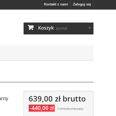
Kontakt z nami
Zaloguj się
Koszyk
(pusty)
639,00 zł
brutto
arny
-440,00 zł
1 079,00 zł
brutto