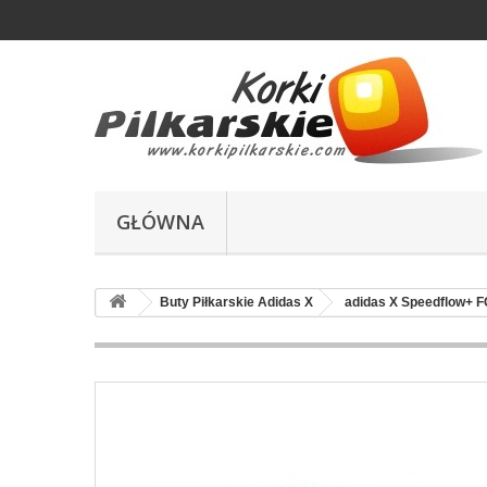
GŁÓWNA
Buty Piłkarskie Adidas X
adidas X Speedflow+ F