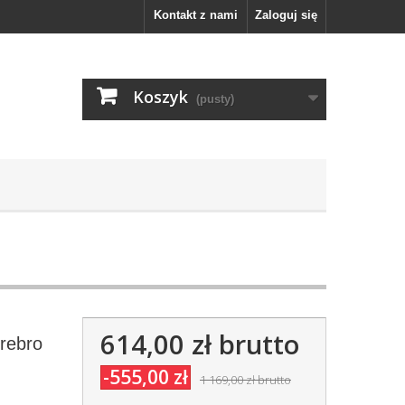
Kontakt z nami
Zaloguj się
Koszyk
(pusty)
614,00 zł
brutto
rebro
-555,00 zł
1 169,00 zł
brutto