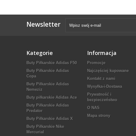
Newsletter
Kategorie
Informacja
Buty Piłkarskie Adidas F50
Promocje
Buty Piłkarskie Adidas
Najczęściej kupowane
Copa
Kontakt z nami
Buty Piłkarskie Adidas
Wysyłka-i-Dostawa
Nemeziz
Prywatność i
Buty piłkarskie Adidas Ace
bezpieczeństwo
Buty Piłkarskie Adidas
O NAS
Predator
Mapa strony
Buty Piłkarskie Adidas X
Buty Piłkarskie Nike
Mercurial