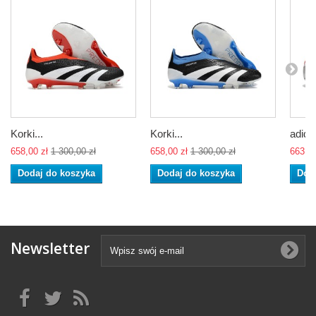
Korki...
Korki...
adidas
658,00 zł
1 300,00 zł
658,00 zł
1 300,00 zł
663,00
Dodaj do koszyka
Dodaj do koszyka
Dod
Newsletter