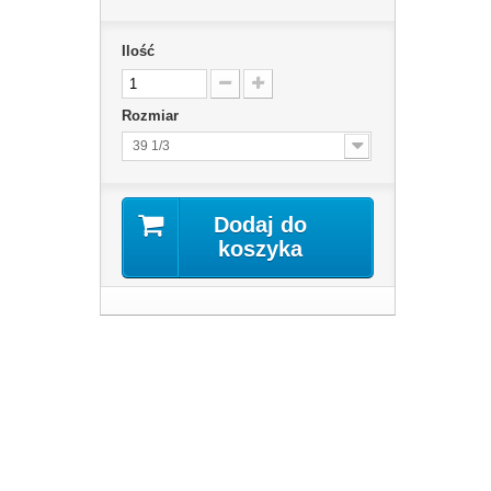
Ilość
Rozmiar
39 1/3
Dodaj do
koszyka