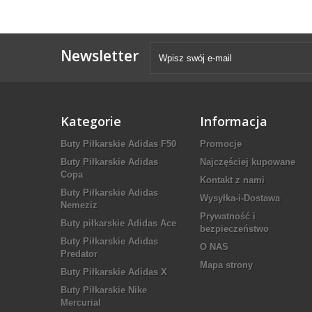
Newsletter
Kategorie
Informacja
Buty Piłkarskie Adidas F50
Promocje
Buty Piłkarskie Adidas
Najczęściej kupowane
Copa
Kontakt z nami
Buty Piłkarskie Adidas
Wysyłka-i-Dostawa
Nemeziz
Prywatność i
Buty piłkarskie Adidas Ace
bezpieczeństwo
Buty Piłkarskie Adidas
O NAS
Predator
Mapa strony
Buty Piłkarskie Adidas X
Buty Piłkarskie Nike
Mercurial