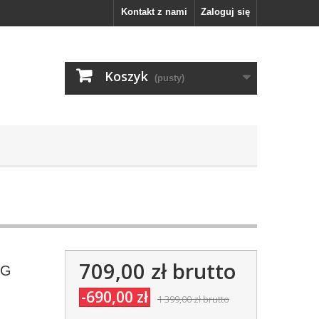
Kontakt z nami
Zaloguj się
Koszyk
(pusty)
709,00 zł
brutto
FG
-690,00 zł
1 399,00 zł
brutto