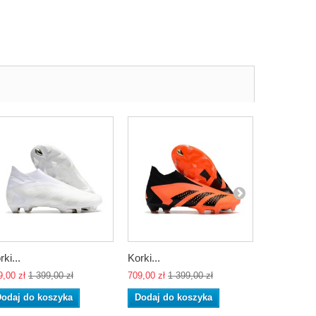
rki...
Korki...
adidas...
9,00 zł
1 399,00 zł
709,00 zł
1 399,00 zł
664,00 zł
1 
odaj do koszyka
Dodaj do koszyka
Dodaj do