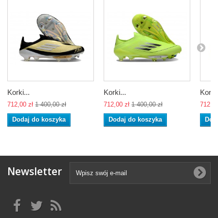
Korki...
Korki...
Korki.
712,00 zł
1 400,00 zł
712,00 zł
1 400,00 zł
712,00
Dodaj do koszyka
Dodaj do koszyka
Dod
Newsletter