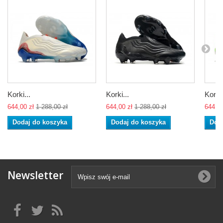
Korki...
Korki...
Korki.
644,00 zł
1 288,00 zł
644,00 zł
1 288,00 zł
644,00
Dodaj do koszyka
Dodaj do koszyka
Dod
Newsletter