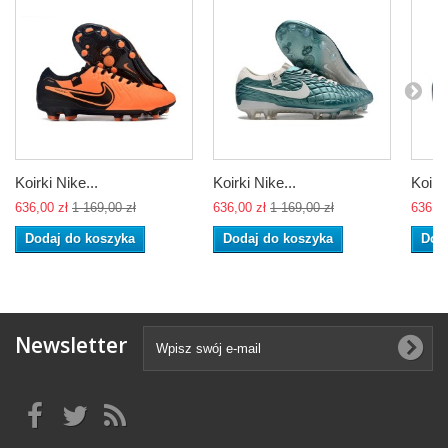
Koirki Nike...
Koirki Nike...
Koirki
636,00 zł
1 169,00 zł
636,00 zł
1 169,00 zł
636,00
Dodaj do koszyka
Dodaj do koszyka
Dod
Newsletter