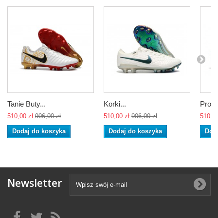
Tanie Buty...
Korki...
Profes
510,00 zł
906,00 zł
510,00 zł
906,00 zł
510,00
Dodaj do koszyka
Dodaj do koszyka
Dod
Newsletter