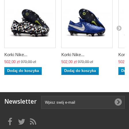
Korki Nike...
Korki Nike...
Korki 
502,00 zł
970,00 zł
502,00 zł
970,00 zł
502,00
Dodaj do koszyka
Dodaj do koszyka
Dod
Newsletter