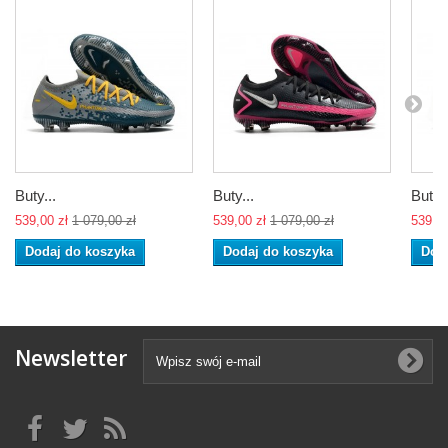
Buty...
Buty...
Buty..
539,00 zł
1 079,00 zł
539,00 zł
1 079,00 zł
539,00
Dodaj do koszyka
Dodaj do koszyka
Dod
Newsletter