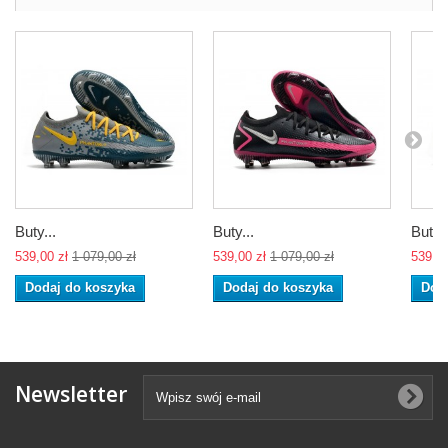
Buty...
Buty...
Buty..
539,00 zł
1 079,00 zł
539,00 zł
1 079,00 zł
539,00
Dodaj do koszyka
Dodaj do koszyka
Dod
Newsletter