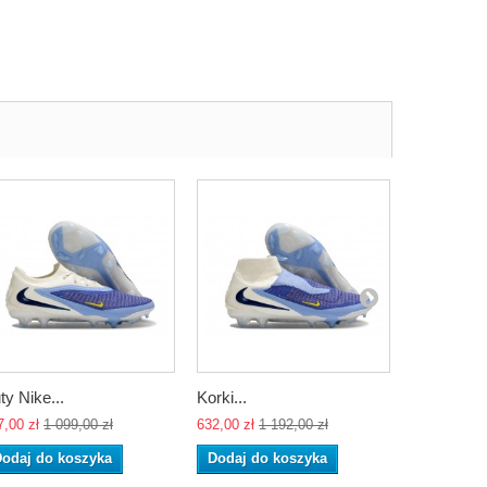
ty Nike...
Korki...
Korki...
7,00 zł
1 099,00 zł
632,00 zł
1 192,00 zł
632,00 zł
1 
odaj do koszyka
Dodaj do koszyka
Dodaj do