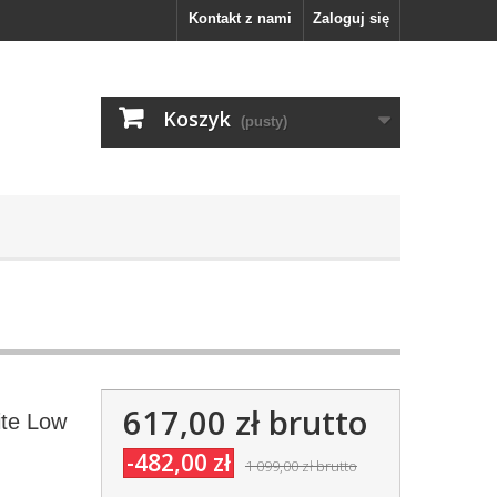
Kontakt z nami
Zaloguj się
Koszyk
(pusty)
617,00 zł
brutto
ite Low
-482,00 zł
1 099,00 zł
brutto