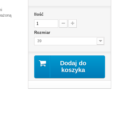
mi
Ilość
ważoną
Rozmiar
39
Dodaj do
koszyka