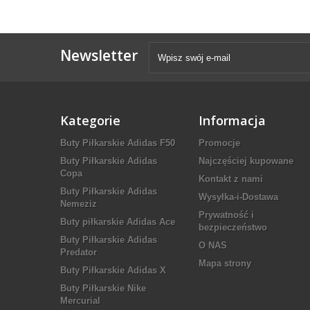
Newsletter
Kategorie
Informacja
Buty Piłkarskie Adidas F50
Promocje
Buty Piłkarskie Adidas
Najczęściej kupowane
Copa
Kontakt z nami
Buty Piłkarskie Adidas
Wysyłka-i-Dostawa
Nemeziz
Prywatność i
Buty piłkarskie Adidas Ace
bezpieczeństwo
Buty Piłkarskie Adidas
O NAS
Predator
Mapa strony
Buty Piłkarskie Adidas X
Buty Piłkarskie Nike
Mercurial