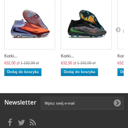
Korki...
Korki...
Korki.
632,00 zł
1 192,00 zł
632,00 zł
1 192,00 zł
632,00
Dodaj do koszyka
Dodaj do koszyka
Dod
Newsletter