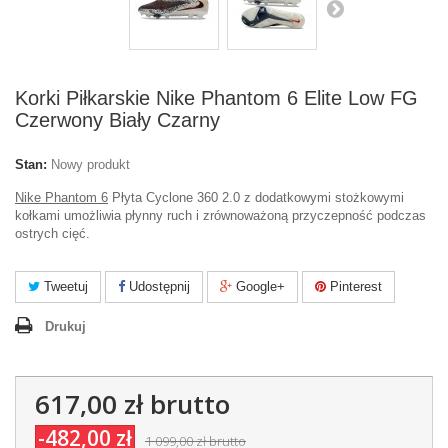
Korki Piłkarskie Nike Phantom 6 Elite Low FG
Czerwony Biały Czarny
Stan:
Nowy produkt
Nike Phantom 6
Płyta Cyclone 360 2.0 z dodatkowymi stożkowymi
kołkami umożliwia płynny ruch i zrównoważoną przyczepność podczas
ostrych cięć.
Tweetuj
Udostępnij
Google+
Pinterest
Drukuj
617,00 zł
brutto
-482,00 zł
1 099,00 zł
brutto