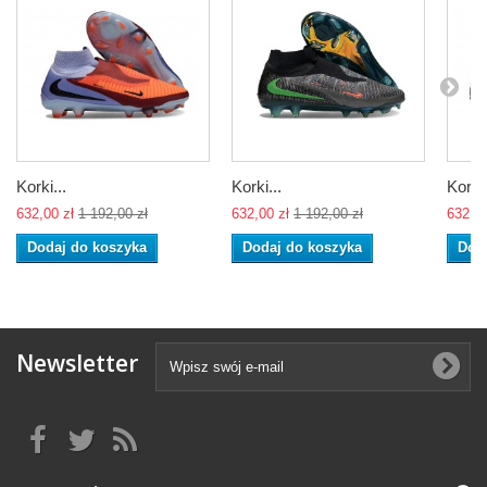
Korki...
Korki...
Korki.
632,00 zł
1 192,00 zł
632,00 zł
1 192,00 zł
632,00
Dodaj do koszyka
Dodaj do koszyka
Dod
Newsletter