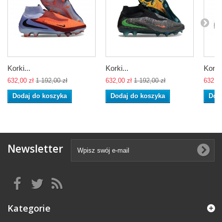
Korki...
Korki...
Korki.
632,00 zł
1 192,00 zł
632,00 zł
1 192,00 zł
632,00
Dodaj do koszyka
Dodaj do koszyka
Dod
Newsletter
Kategorie