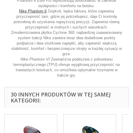
Phantom 6 Elite FG reprezentują doskonałość w zakresie
wydajności i komfortu na boisku.
Nike Phantom 6
Gripknit, lepka faktura, która zapewnia
przyczepność tam, gdzie jej potrzebujesz, daje Ci kontrolę
potrzebną do uzyskania najwyższej precyzji. Zapewnia równą
przyczepność w mokrych i suchych warunkach.
Zmodernizowana płytka Cyclone 360: najbardziej zaawansowany
system trakcji Nike zawiera teraz dwa dodatkowe punkty
podparcia i dwa stożkowe napiętki, aby zapewnić większą
stabilność, komfort i bezpieczniejsze skręty w każdej sytuacji w
grze.
Nike Phantom VI
Zewnętrzna podeszwa z poliuretanu
termoplastycznego (TPU) oferuje wyjątkową przyczepność na
trawiastych boiskach, co umożliwia optymalne trzymanie w
trakcie gry.
30 INNYCH PRODUKTÓW W TEJ SAMEJ
KATEGORII: