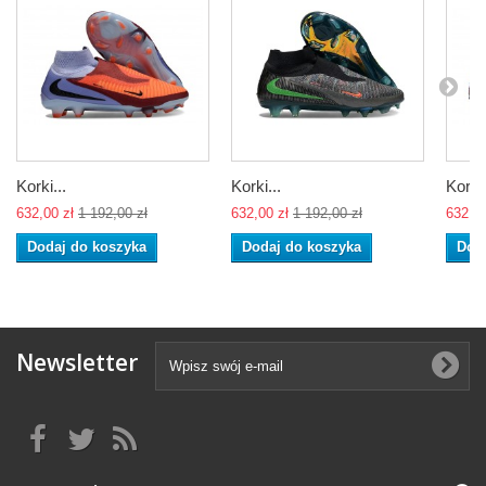
Korki...
Korki...
Korki.
632,00 zł
1 192,00 zł
632,00 zł
1 192,00 zł
632,00
Dodaj do koszyka
Dodaj do koszyka
Dod
Newsletter