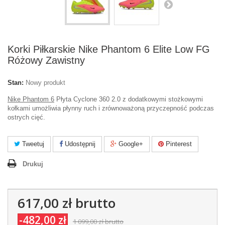
Korki Piłkarskie Nike Phantom 6 Elite Low FG
Różowy Zawistny
Stan:
Nowy produkt
Nike Phantom 6
Płyta Cyclone 360 2.0 z dodatkowymi stożkowymi
kołkami umożliwia płynny ruch i zrównoważoną przyczepność podczas
ostrych cięć.
Tweetuj
Udostępnij
Google+
Pinterest
Drukuj
617,00 zł
brutto
-482,00 zł
1 099,00 zł
brutto