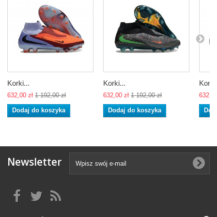
Korki...
Korki...
Korki.
632,00 zł
1 192,00 zł
632,00 zł
1 192,00 zł
632,00
Dodaj do koszyka
Dodaj do koszyka
Dod
Newsletter