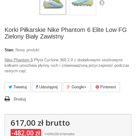
Korki Piłkarskie Nike Phantom 6 Elite Low FG
Zielony Biały Zawistny
Stan:
Nowy produkt
Nike Phantom 6
Płyta Cyclone 360 2.0 z dodatkowymi stożkowymi
kołkami umożliwia płynny ruch i zrównoważoną przyczepność podczas
ostrych cięć.
Tweetuj
Udostępnij
Google+
Pinterest
Drukuj
617,00 zł
brutto
-482,00 zł
1 099,00 zł
brutto