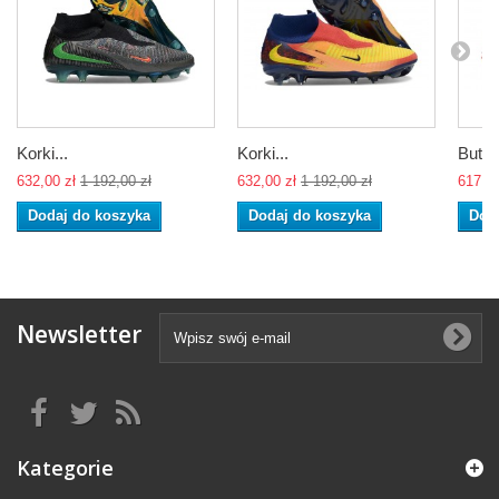
Korki...
Korki...
Buty 
632,00 zł
1 192,00 zł
632,00 zł
1 192,00 zł
617,00
Dodaj do koszyka
Dodaj do koszyka
Dod
Newsletter
Kategorie