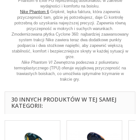
Phantom 6 Elite FG reprezentują doskonałość w zakresie
wydajności i komfortu na boisku.
Nike Phantom 6
Gripknit, lepka faktura, która zapewnia
przyczepność tam, gdzie jej potrzebujesz, daje Ci kontrolę
potrzebną do uzyskania najwyższej precyzji. Zapewnia równą
przyczepność w mokrych i suchych warunkach.
Zmodernizowana płytka Cyclone 360: najbardziej zaawansowany
system trakcji Nike zawiera teraz dwa dodatkowe punkty
podparcia i dwa stożkowe napiętki, aby zapewnić większą
stabilność, komfort i bezpieczniejsze skręty w każdej sytuacji w
grze.
Nike Phantom VI
Zewnętrzna podeszwa z poliuretanu
termoplastycznego (TPU) oferuje wyjątkową przyczepność na
trawiastych boiskach, co umożliwia optymalne trzymanie w
trakcie gry.
30 INNYCH PRODUKTÓW W TEJ SAMEJ
KATEGORII: