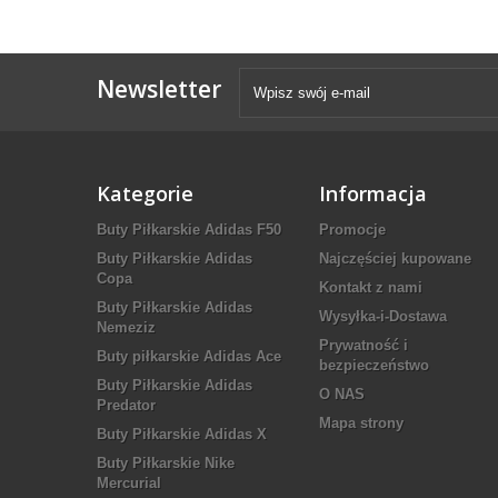
Newsletter
Kategorie
Informacja
Buty Piłkarskie Adidas F50
Promocje
Buty Piłkarskie Adidas
Najczęściej kupowane
Copa
Kontakt z nami
Buty Piłkarskie Adidas
Wysyłka-i-Dostawa
Nemeziz
Prywatność i
Buty piłkarskie Adidas Ace
bezpieczeństwo
Buty Piłkarskie Adidas
O NAS
Predator
Mapa strony
Buty Piłkarskie Adidas X
Buty Piłkarskie Nike
Mercurial