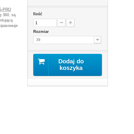
AG-PRO
Ilość
ę 360, są
ntującą
 dopasowuje
Rozmiar
39
Dodaj do
koszyka