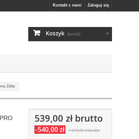
Kontakt z nami
Zaloguj się
Koszyk
(pusty)
rny Żółty
539,00 zł
brutto
G-PRO
-540,00 zł
1 079,00 zł
brutto