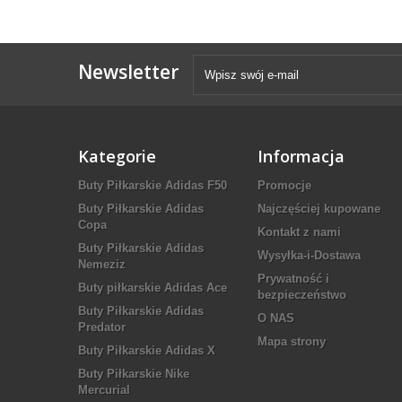
Newsletter
Kategorie
Informacja
Buty Piłkarskie Adidas F50
Promocje
Buty Piłkarskie Adidas
Najczęściej kupowane
Copa
Kontakt z nami
Buty Piłkarskie Adidas
Wysyłka-i-Dostawa
Nemeziz
Prywatność i
Buty piłkarskie Adidas Ace
bezpieczeństwo
Buty Piłkarskie Adidas
O NAS
Predator
Mapa strony
Buty Piłkarskie Adidas X
Buty Piłkarskie Nike
Mercurial