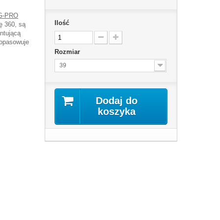
AG-PRO
Ilość
ę 360, są
ntującą
 dopasowuje
Rozmiar
39
Dodaj do
koszyka