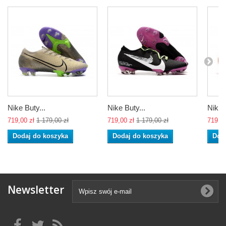
Nike Buty...
Nike Buty...
Nike..
719,00 zł
1 179,00 zł
719,00 zł
1 179,00 zł
719,00
Dodaj do koszyka
Dodaj do koszyka
Dod
Newsletter