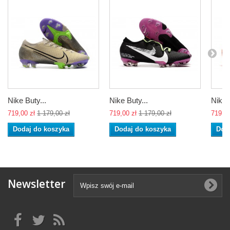
Nike Buty...
Nike Buty...
Nike..
719,00 zł
1 179,00 zł
719,00 zł
1 179,00 zł
719,00
Dodaj do koszyka
Dodaj do koszyka
Dod
Newsletter