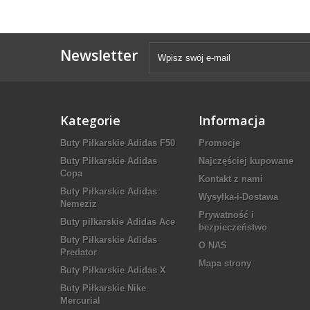
Newsletter
Kategorie
Informacja
Buty Piłkarskie Adidas F50
Promocje
Buty Piłkarskie Adidas
Najczęściej kupowane
Copa
Kontakt z nami
Buty Piłkarskie Adidas
Wysyłka-i-Dostawa
Nemeziz
Prywatność i
Buty piłkarskie Adidas Ace
bezpieczeństwo
Buty Piłkarskie Adidas
O NAS
Predator
Mapa strony
Buty Piłkarskie Adidas X
Buty Piłkarskie Nike
Mercurial