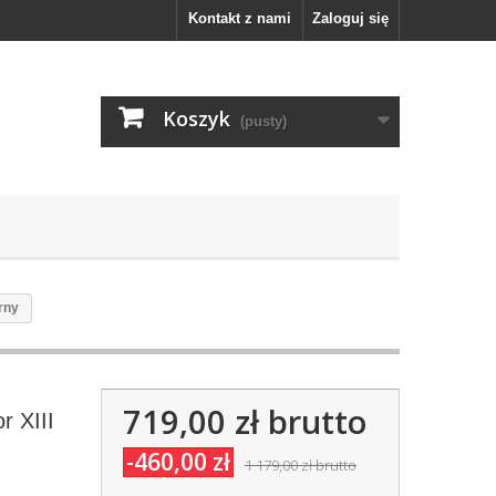
Kontakt z nami
Zaloguj się
Koszyk
(pusty)
arny
719,00 zł
brutto
r XIII
-460,00 zł
1 179,00 zł
brutto