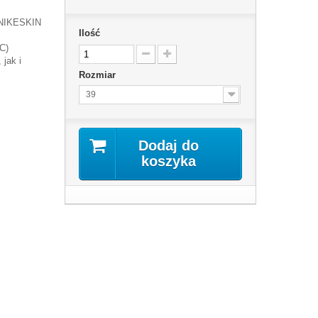
NIKESKIN
Ilość
C)
 jak i
Rozmiar
39
Dodaj do
koszyka