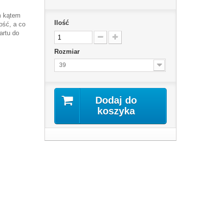
m kątem
Ilość
ość, a co
artu do
Rozmiar
39
Dodaj do
koszyka