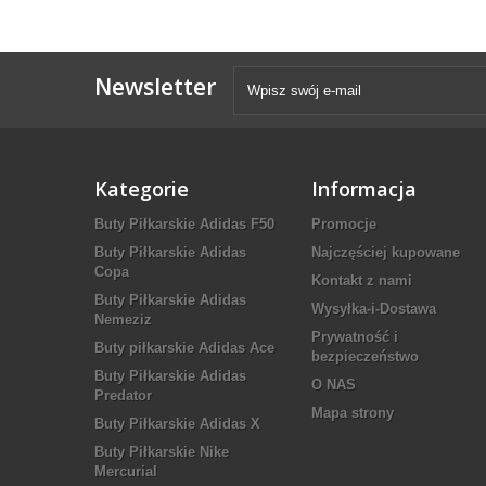
Newsletter
Kategorie
Informacja
Buty Piłkarskie Adidas F50
Promocje
Buty Piłkarskie Adidas
Najczęściej kupowane
Copa
Kontakt z nami
Buty Piłkarskie Adidas
Wysyłka-i-Dostawa
Nemeziz
Prywatność i
Buty piłkarskie Adidas Ace
bezpieczeństwo
Buty Piłkarskie Adidas
O NAS
Predator
Mapa strony
Buty Piłkarskie Adidas X
Buty Piłkarskie Nike
Mercurial