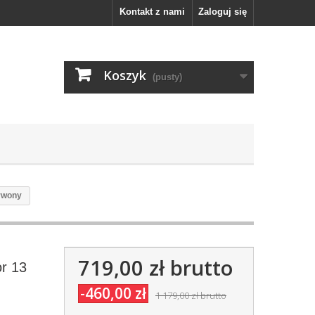
Kontakt z nami
Zaloguj się
Koszyk
(pusty)
erwony
719,00 zł
brutto
or 13
-460,00 zł
1 179,00 zł
brutto