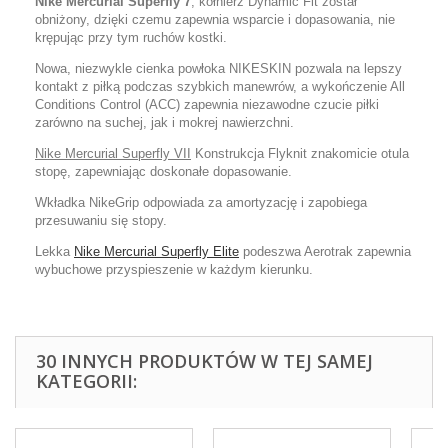
Nike Mercurial Superfly 7
, kołnierz Dynamic Fit został
obniżony, dzięki czemu zapewnia wsparcie i dopasowania, nie
krępując przy tym ruchów kostki.
Nowa, niezwykle cienka powłoka NIKESKIN pozwala na lepszy
kontakt z piłką podczas szybkich manewrów, a wykończenie All
Conditions Control (ACC) zapewnia niezawodne czucie piłki
zarówno na suchej, jak i mokrej nawierzchni.
Nike Mercurial Superfly VII
Konstrukcja Flyknit znakomicie otula
stopę, zapewniając doskonałe dopasowanie.
Wkładka NikeGrip odpowiada za amortyzację i zapobiega
przesuwaniu się stopy.
Lekka
Nike Mercurial Superfly Elite
podeszwa Aerotrak zapewnia
wybuchowe przyspieszenie w każdym kierunku.
30 INNYCH PRODUKTÓW W TEJ SAMEJ
KATEGORII: