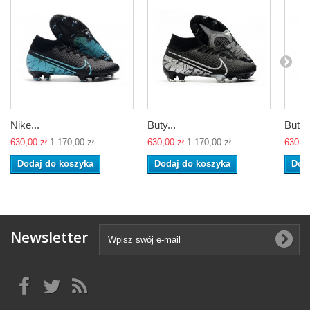
Nike...
Buty...
Buty..
630,00 zł
1 170,00 zł
630,00 zł
1 170,00 zł
630,00
Dodaj do koszyka
Dodaj do koszyka
Dod
Newsletter