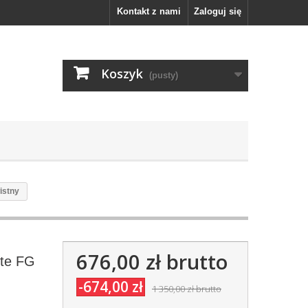
Kontakt z nami
Zaloguj się
Koszyk
(pusty)
istny
676,00 zł
brutto
ite FG
-674,00 zł
1 350,00 zł
brutto