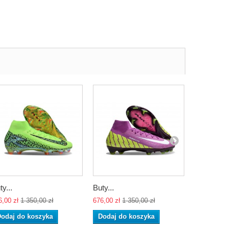
ty...
Buty...
Buty...
6,00 zł
1 350,00 zł
676,00 zł
1 350,00 zł
676,00 zł
1 
odaj do koszyka
Dodaj do koszyka
Dodaj do