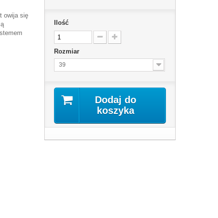
 owija się
Ilość
cą
ystemem
Rozmiar
39
Dodaj do
koszyka