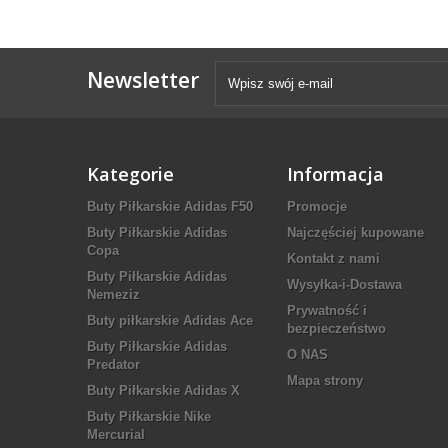
Newsletter
Kategorie
Informacja
Buty Piłkarskie Adidas F50
Promocje
Buty Piłkarskie Adidas
Najczęściej kupowane
Copa
Kontakt z nami
Buty Piłkarskie Adidas
Wysyłka-i-Dostawa
Nemeziz
Prywatność i
Buty piłkarskie Adidas Ace
bezpieczeństwo
Buty Piłkarskie Adidas
O NAS
Predator
Mapa strony
Buty Piłkarskie Adidas X
Buty Piłkarskie Nike
Mercurial