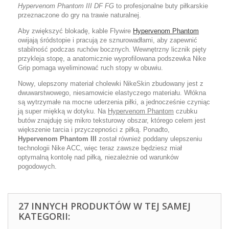
Hypervenom Phantom III DF FG
to profesjonalne buty piłkarskie
przeznaczone do gry na trawie naturalnej.
Aby zwiększyć blokadę, kable Flywire
Hypervenom Phantom
owijają śródstopie i pracują ze sznurowadłami, aby zapewnić
stabilność podczas ruchów bocznych. Wewnętrzny licznik pięty
przykleja stopę, a anatomicznie wyprofilowana podszewka Nike
Grip pomaga wyeliminować ruch stopy w obuwiu.
Nowy, ulepszony materiał cholewki NikeSkin zbudowany jest z
dwuwarstwowego, niesamowicie elastyczego materiału. Włókna
są wytrzymałe na mocne uderzenia piłki, a jednocześnie czyniąc
ją super miękką w dotyku. Na
Hypervenom Phantom
czubku
butów znajduję się mikro teksturowy obszar, którego celem jest
większenie tarcia i przyczepności z piłką. Ponadto,
Hypervenom Phantom III
został również poddany ulepszeniu
technologii Nike ACC, więc teraz zawsze będziesz miał
optymalną kontolę nad piłką, niezależnie od warunków
pogodowych.
27 INNYCH PRODUKTÓW W TEJ SAMEJ
KATEGORII: