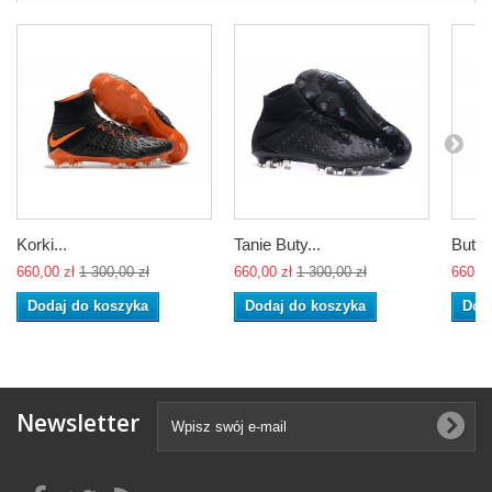
Korki...
Tanie Buty...
Buty..
660,00 zł
1 300,00 zł
660,00 zł
1 300,00 zł
660,00
Dodaj do koszyka
Dodaj do koszyka
Dod
Newsletter