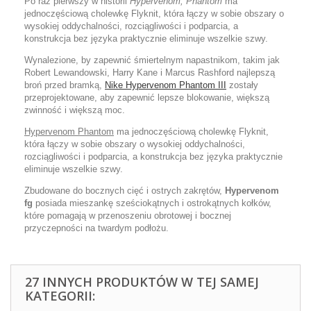
Po raz pierwszy w historii
Hypervenom, Phantom
ma
jednoczęściową cholewkę Flyknit, która łączy w sobie obszary o
wysokiej oddychalności, rozciągliwości i podparcia, a
konstrukcja bez języka praktycznie eliminuje wszelkie szwy.
Wynalezione, by zapewnić śmiertelnym napastnikom, takim jak
Robert Lewandowski, Harry Kane i Marcus Rashford najlepszą
broń przed bramką,
Nike Hypervenom Phantom III
zostały
przeprojektowane, aby zapewnić lepsze blokowanie, większą
zwinność i większą moc.
Hypervenom Phantom
ma jednoczęściową cholewkę Flyknit,
która łączy w sobie obszary o wysokiej oddychalności,
rozciągliwości i podparcia, a konstrukcja bez języka praktycznie
eliminuje wszelkie szwy.
Zbudowane do bocznych cięć i ostrych zakrętów,
Hypervenom
fg
posiada mieszankę sześciokątnych i ostrokątnych kołków,
które pomagają w przenoszeniu obrotowej i bocznej
przyczepności na twardym podłożu.
27 INNYCH PRODUKTÓW W TEJ SAMEJ
KATEGORII: