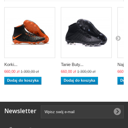
Korki...
Tanie Buty...
Najno
660,00 zł
1 300,00 zł
660,00 zł
1 300,00 zł
660,00
Dodaj do koszyka
Dodaj do koszyka
Dod
Newsletter