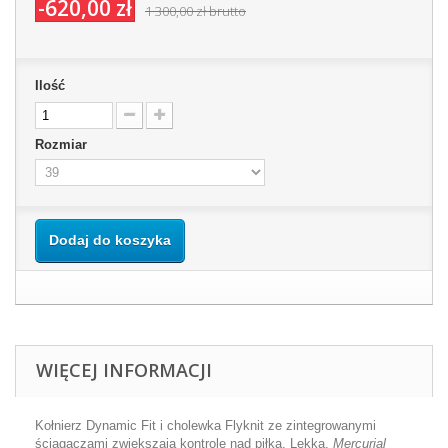
-620,00 zł
1 300,00 zł
brutto
Ilość
Rozmiar
Dodaj do koszyka
WIĘCEJ INFORMACJI
Kołnierz Dynamic Fit i cholewka Flyknit ze zintegrowanymi
ściągaczami zwiększają kontrolę nad piłką. Lekka,
Mercurial