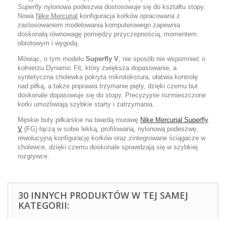
Superfly
nylonowa podeszwa dostosowuje się do kształtu stopy.
Nowa
Nike Mercurial
konfiguracja korków opracowana z
zastosowaniem modelowania komputerowego zapewnia
doskonałą równowagę pomiędzy przyczepnością, momentem
obrotowym i wygodą.
Mówiąc, o tym modelu
Superfly V
, nie sposób nie wspomnieć o
kołnierzu Dynamic Fit, który zwiększa dopasowanie, a
syntetyczna cholewka pokryta mikrotekstura, ułatwia kontrolę
nad piłką, a także poprawia trzymanie pięty, dzięki czemu but
doskonale dopasowuje się do stopy. Precyzyjnie rozmieszczone
korki umożliwiają szybkie starty i zatrzymania.
Męskie buty piłkarskie na twardą murawę
Nike Mercurial Superfly
V
(FG) łączą w sobie lekką, profilowaną, nylonową podeszwę,
rewolucyjną konfigurację korków oraz zintegrowane ściągacze w
cholewce, dzięki czemu doskonale sprawdzają się w szybkiej
rozgrywce.
30 INNYCH PRODUKTÓW W TEJ SAMEJ
KATEGORII: