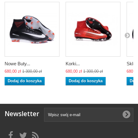
Nowe Buty...
Korki...
Sklep
680,00 zł
1 300,00 zł
680,00 zł
1 300,00 zł
680,00
Dodaj do koszyka
Dodaj do koszyka
Dod
Newsletter