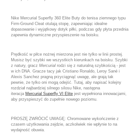
Nike Mercurial Superfly 360 Elite Buty
do tenisa ziemnego typu
Firm-Ground Cleat otulają stopę, zapewniając idealne
dopasowanie i wyjątkowy dotyk piłki, podczas gdy płyta przednia
zapewnia dynamiczne przyspieszenie na boisku.
Prędkość w piłce nożnej mierzona jest nie tylko w linii prostej.
Musisz być szybki we wszystkich kierunkach na boisku. Szybki
z natury, gracz
Mercurial
rodzi się z naturalną szybkością - jest
w ich DNA. Gracze tacy jak Cristiano Ronaldo, Leroy Sané i
Alexis Sanchez pragną przyciągnąć uwagę, ale grają tak
pewnie, że tylko oni mogą odejść. Tutaj, aby napisać kolejny
rozdział najbardziej silnego silosu Nike, następna
iteracja
Mercurial Superfly VI Elite
jest wypełniona innowacjami,
aby przyspieszyć do zupełnie nowego poziomu.
PROSZĘ ZWRÓCIĆ UWAGĘ: Chromowane wykończenie z
czasem użytkowania zejdzie, aczkolwiek nie wpłynie to na
wydajność obuwia.