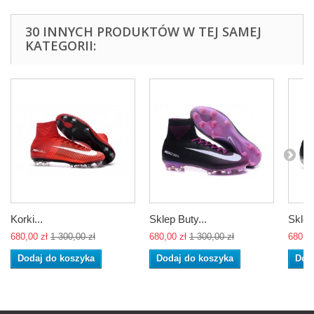
30 INNYCH PRODUKTÓW W TEJ SAMEJ
KATEGORII:
Korki...
Sklep Buty...
Sklep
680,00 zł
1 300,00 zł
680,00 zł
1 300,00 zł
680,00
Dodaj do koszyka
Dodaj do koszyka
Dod