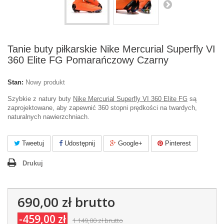
Tanie buty piłkarskie Nike Mercurial Superfly VI
360 Elite FG Pomarańczowy Czarny
Stan:
Nowy produkt
Szybkie z natury buty
Nike Mercurial Superfly VI 360 Elite FG
są
zaprojektowane, aby zapewnić 360 stopni prędkości na twardych,
naturalnych nawierzchniach.
Tweetuj
Udostępnij
Google+
Pinterest
Drukuj
690,00 zł
brutto
-459,00 zł
1 149,00 zł
brutto